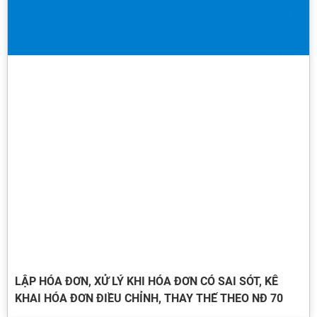
LẬP HÓA ĐƠN, XỬ LÝ KHI HÓA ĐƠN CÓ SAI SÓT, KÊ
KHAI HÓA ĐƠN ĐIỀU CHỈNH, THAY THẾ THEO NĐ 70