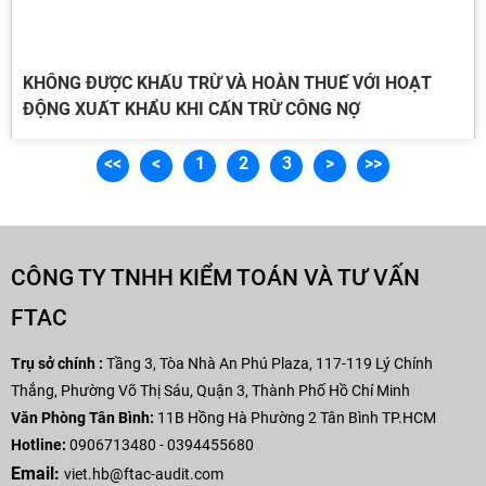
KHÔNG ĐƯỢC KHẤU TRỪ VÀ HOÀN THUẾ VỚI HOẠT
ĐỘNG XUẤT KHẨU KHI CẤN TRỪ CÔNG NỢ
<<
<
1
2
3
>
>>
CÔNG TY TNHH KIỂM TOÁN VÀ TƯ VẤN
FTAC
Trụ sở chính :
Tầng 3, Tòa Nhà An Phú Plaza,
117-119 Lý Chính
Thắng, Phường Võ Thị Sáu, Quận 3, Thành Phố Hồ Chí Minh
Văn Phòng Tân Bình:
11B Hồng Hà Phường 2 Tân Bình TP.HCM
Hotline:
0906713480 - 0394455680
Email:
viet.hb
@ftac-audit.com